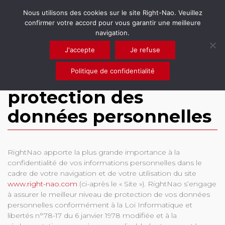
Nous utilisons des cookies sur le site Right-Nao. Veuillez
confirmer votre accord pour vous garantir une meilleure
navigation.
J'accepte
Je refuse
Politique de confidentialité
Politique de
protection des
données personnelles
RightNao apporte la plus grande importance à la
confidentialité de vos informations personnelles dans le
cadre de votre navigation et de votre utilisation du site
www.right-nao.com
(ci-après le « Site »). RightNao s’engage
à assurer le meilleur niveau de protection de vos données
personnelles conformément à la Loi Informatique et
libertés n°78-17 du 6 janvier 1978 modifiée et à la