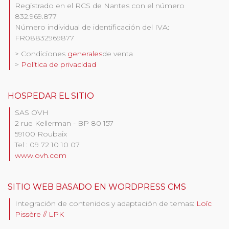
Registrado en el RCS de Nantes con el número
832.969.877
Número individual de identificación del IVA:
FR08832969877
> Condiciones
generales
de venta
>
Política de privacidad
HOSPEDAR EL SITIO
SAS OVH
2 rue Kellerman - BP 80 157
59100 Roubaix
Tel :
09 72 10 10 07
www.ovh.com
SITIO WEB BASADO EN WORDPRESS CMS
Integración de contenidos y adaptación de temas:
Loïc
Pissère // LPK