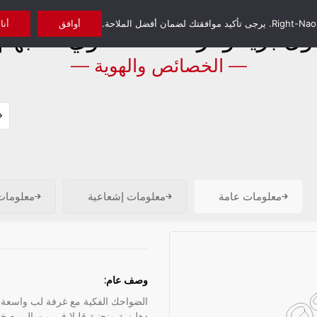
أوافق
أنا
ول بريمولار الفك العلوي المبهم
— الخصائص والهوية —
معلومات عامة
معلومات إشعاعية
معلومات
وصف عام:
الضواحك الفكية مع غرفة لب واسعة. قنا
دهليزية منحنية قليلا في ميسال مع 